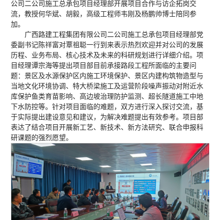
公司二公司施工总承包项目经理部开展项目合作与访企拓岗交
流，教授何华斌、胡毅，高级工程师韦刚及杨鹏帅博士陪同参
加。
广西路建工程集团有限公司二公司施工总承包项目经理部党
委副书记陈祥富对覃祖聪一行到来表示热烈欢迎并对公司的发展
历程、业务布局、核心技术及未来的科研规划进行详细介绍。项
目经理谭宗海等提出项目部目前承接路段工程所面临的主要问
题：景区及水源保护区内施工环境保护、景区内建构筑物造型与
当地文化环境协调、特大桥梁施工及运营阶段噪声振动对附近水
库保护鱼类育苗影响、高边坡治理防护监测、超长隧道施工中地
下水防控等。针对项目面临的难题，双方进行深入探讨交流，基
于实际提出建设意见和建议，为解决难题提出有效参考。项目部
表达了结合项目开展新工艺、新技术、新方法研究、联合申报科
研课题的强烈愿望。