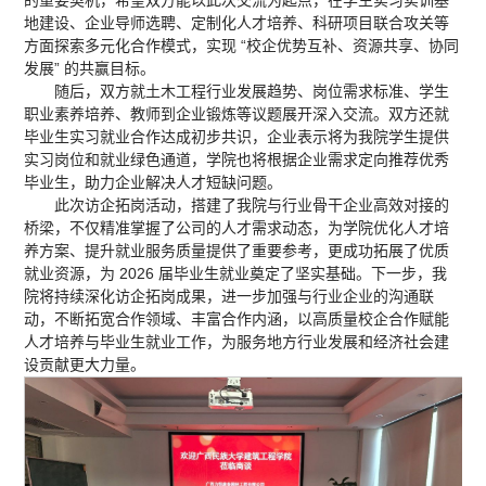
的重要契机，希望双方能以此次交流为起点，在学生实习实训基
地建设、企业导师选聘、定制化人才培养、科研项目联合攻关等
方面探索多元化合作模式，实现 “校企优势互补、资源共享、协同
发展” 的共赢目标。
随后，双方就土木工程行业发展趋势、岗位需求标准、学生
职业素养培养、教师到企业锻炼等议题展开深入交流。双方还就
毕业生实习就业合作达成初步共识，企业表示将为我院学生提供
实习岗位和就业绿色通道，学院也将根据企业需求定向推荐优秀
毕业生，助力企业解决人才短缺问题。
此次访企拓岗活动，搭建了我院与行业骨干企业高效对接的
桥梁，不仅精准掌握了公司的人才需求动态，为学院优化人才培
养方案、提升就业服务质量提供了重要参考，更成功拓展了优质
就业资源，为 2026 届毕业生就业奠定了坚实基础。下一步，我
院将持续深化访企拓岗成果，进一步加强与行业企业的沟通联
动，不断拓宽合作领域、丰富合作内涵，以高质量校企合作赋能
人才培养与毕业生就业工作，为服务地方行业发展和经济社会建
设贡献更大力量。