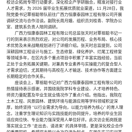
校访企拓岗专项行动要求，深化校企产学研融合，精准对接行业
人才需求，为 2026 届毕业生拓展优质就业渠道，11 月28日，我
院党委书记覃祖聪带队前往广西力恒康泰园林工程有限公司开展
调研交流与合作洽谈。副院长周月娥、组织员刘桂青、学院办公
室、建筑系负责人陪同调研。
广西力恒康泰园林工程有限公司总监张天时对覃祖聪书记一
行的到来表示热烈欢迎，对公司的发展历程、业务布局、核心技
术优势及未来战略规划进行了详细介绍。张天时总监提到，公司
深耕园林工程设计与施工、生态修复、绿化养护、烂尾工程修复
等领域多年，在区内多个重点项目中积累了丰富实践经验，当前
正处于业务拓展关键期，对兼具专业素养与实操能力的复合型人
才需求迫切，尤其期待与高校在人才输送、技术协作等方面建立
长期稳定的合作关系。
座谈会上，覃祖聪书记对广西力恒康泰园林工程有限公司的
热情接待表示感谢，并围绕我院学科专业建设、人才培养特色、
师资力量配置及毕业生就业情况作了重点介绍。他指出，我院在
土木工程、风景园林、建筑环境与能源应用等学科领域积淀深
厚，始终坚持 “以行业需求为导向，以能力培养为核心” 的育人理
念，注重学生理论知识与实践技能的协同提升，培养的毕业生因
适应岗位快、专业能力强深受用人单位好评。此次访企拓岗既是
落实就业工作 “走出去、请进来” 的具体举措，更是深化校企合作