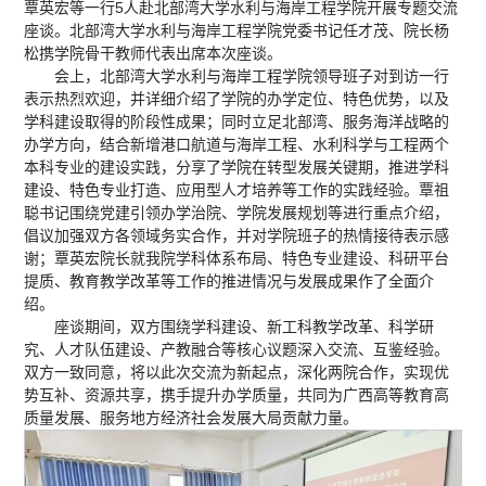
覃英宏等一行5人赴北部湾大学水利与海岸工程学院开展专题交流
座谈。北部湾大学水利与海岸工程学院党委书记任才茂、院长杨
松携学院骨干教师代表出席本次座谈。
会上，北部湾大学水利与海岸工程学院领导班子对到访一行
表示热烈欢迎，并详细介绍了学院的办学定位、特色优势，以及
学科建设取得的阶段性成果；同时立足北部湾、服务海洋战略的
办学方向，结合新增港口航道与海岸工程、水利科学与工程两个
本科专业的建设实践，分享了学院在转型发展关键期，推进学科
建设、特色专业打造、应用型人才培养等工作的实践经验。覃祖
聪书记围绕党建引领办学治院、学院发展规划等进行重点介绍，
倡议加强双方各领域务实合作，并对学院班子的热情接待表示感
谢；覃英宏院长就我院学科体系布局、特色专业建设、科研平台
提质、教育教学改革等工作的推进情况与发展成果作了全面介
绍。
座谈期间，双方围绕学科建设、新工科教学改革、科学研
究、人才队伍建设、产教融合等核心议题深入交流、互鉴经验。
双方一致同意，将以此次交流为新起点，深化两院合作，实现优
势互补、资源共享，携手提升办学质量，共同为广西高等教育高
质量发展、服务地方经济社会发展大局贡献力量。