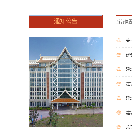
通知公告
当前位置
关
建
建
建
建
建
关